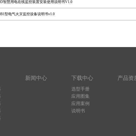
M300D智慧用电在线监控装置安装使用说明书V1.0
-6000B1型电气火灾监控设备说明书v1.0
新闻中心
下载中心
产品资
器
选型手册
器
应用图集
器
应用案例
器
说明书
器