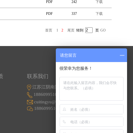
PDF
242
下载
PDF
337
下载
首页
1
2
尾页
转到
页
GO
请您留言
很荣幸为您服务！
质
联系我们
江苏江阴南闸东盟工业园东盟路5号
18860995107
cuitingyu@email.acrel.cn
18860995107