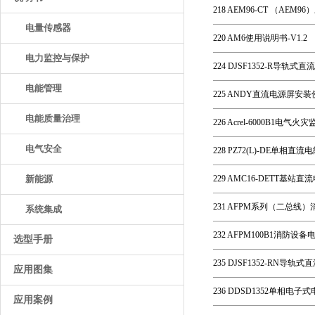
218 AEM96-CT （AE
电量传感器
220 AM6使用说明书-V1.2
电力监控与保护
224 DJSF1352-R导轨
电能管理
225 ANDY直流电源屏安装
电能质量治理
226 Acrel-6000B1电
电气安全
228 PZ72(L)-DE单相直
新能源
229 AMC16-DETT基站
231 AFPM系列（二总线
系统集成
232 AFPM100B1消防
选型手册
235 DJSF1352-RN导
应用图集
236 DDSD1352单相电子
应用案例