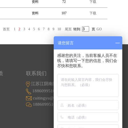
资料
72
下载
资料
107
下载
首页
1
2
3
4
5
6
7
8
9
10
尾页
转到
页
GO
请您留言
感谢您的关注，当前客服人员不在
线，请填写一下您的信息，我们会
尽快和您联系。
质
联系我们
江苏江阴南闸东盟工业园东盟路5号
18860995107
cuitingyu@email.acrel.cn
18860995107