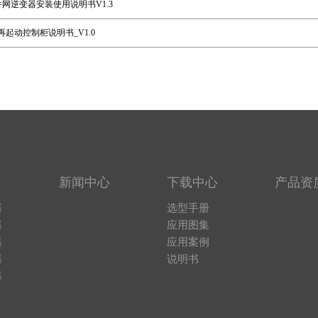
光伏并网逆变器安装使用说明书V1.3
机再起动控制柜说明书_V1.0
新闻中心
下载中心
产品资
器
选型手册
器
应用图集
器
应用案例
器
说明书
器