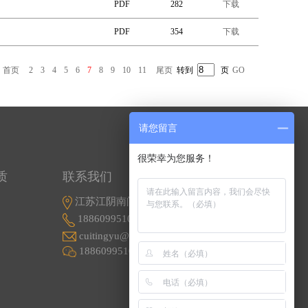
PDF
282
下载
PDF
354
下载
首页
2
3
4
5
6
7
8
9
10
11
尾页
转到
页
GO
请您留言
很荣幸为您服务！
质
联系我们
江苏江阴南闸东盟工业园东盟路5号
18860995107
cuitingyu@email.acrel.cn
18860995107