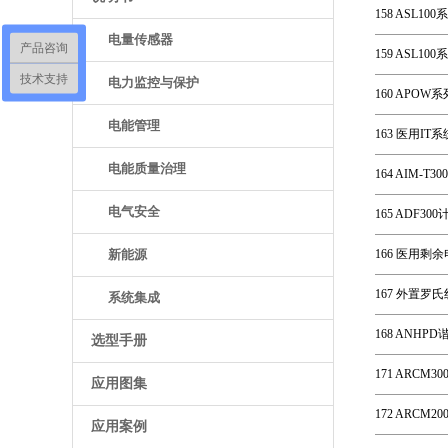
158 ASL1
电量传感器
产品咨询
159 ASL10
技术支持
电力监控与保护
160 APOW
电能管理
163 医用I
电能质量治理
164 AIM-
电气安全
165 ADF3
新能源
166 医用剩
167 外置罗
系统集成
168 ANHP
选型手册
171 ARCM
应用图集
172 ARCM
应用案例