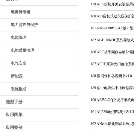
179 AFK投切开关安装使用说明书
电量传感器
180 ASJ自复式过欠压保护
电力监控与保护
181 acrel-6000B（
电能管理
182 AGF10R-DE系列导
电能质量治理
186 ARC功率因数自动补偿
电气安全
187 AFRD系列火门监控系
新能源
188 浪涌保护器说明书v1.0
189 集中电源集中控制型
系统集成
190 ASJ50-GQ空调压
选型手册
191 ALP300使用说明书V1.3
应用图集
192 ANet自动化测试系统-
应用案例