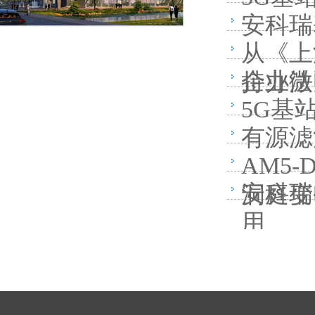
安科瑞
从《上
企业微
持办法
5G基
有源滤
AM5
安科瑞
洞庭变
用